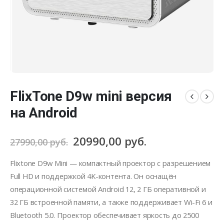
FlixTone D9w mini версия
на Android
Первоначальная
Текущая
20990,00
руб.
27990,00
руб.
цена
цена:
составляла
20990,00 руб..
Flixtone D9w Mini — компактный проектор с разрешением
27990,00 руб..
Full HD и поддержкой 4K-контента. Он оснащён
операционной системой Android 12, 2 ГБ оперативной и
32 ГБ встроенной памяти, а также поддерживает Wi-Fi 6 и
Bluetooth 5.0. Проектор обеспечивает яркость до 2500