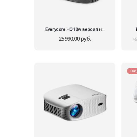
Everycom HQ10w версия на
Android
25990,00
руб.
19
СКИ