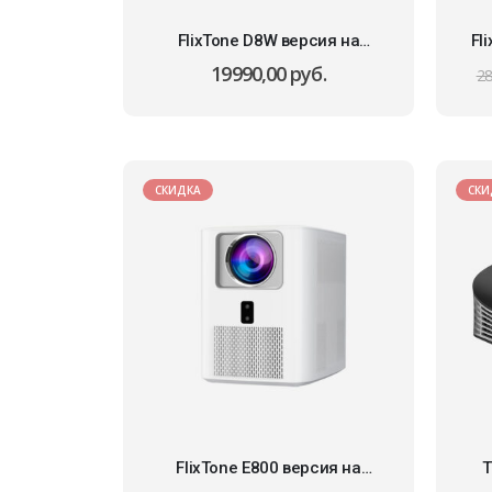
FlixTone D8W версия на
Fl
Android
19990,00
руб.
28
СКИДКА
СКИ
FlixTone E800 версия на
T
Android